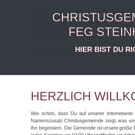
CHRISTUSGE
FEG STEIN
HIER BIST DU R
HERZLICH WILL
Wie schön, dass Du auf unserer Internetseite 
Namenszusatz Christusgemeinde zeigt, was uns w
Ihn begeistern. Die Gemeinde ist unsere große Fa