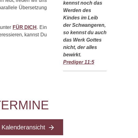
m lebt, freuen wir uns
kennst noch das
parallele Übersetzung
Werden des
Kindes im Leib
der Schwangeren,
 unter
FÜR DICH
. Ein
so kennst du auch
ressieren, kannst Du
das Werk Gottes
nicht, der alles
bewirkt.
Prediger 11:5
TERMINE
Kalenderansicht