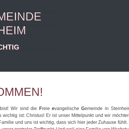
MEINDE
HEIM
ICHTIG
KOMMEN!
bist! Wir sind die
F
reie
e
vangelische
G
emeinde in Steinhe
ichtig ist: Christus! Er ist unser Mittelpunkt und wir möcht
milie und uns ist wichtig, dass sich hier jeder Zuhause fühlt.