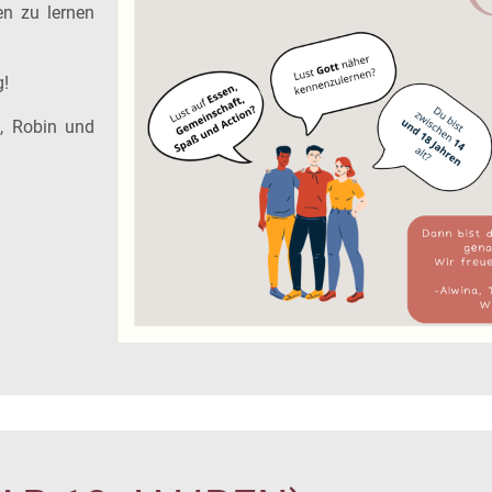
en zu lernen
g!
i, Robin und