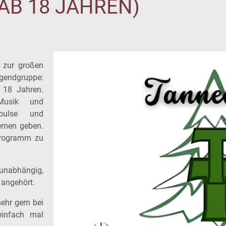
AB 18 JAHREN)
 zur großen
endgruppe:
 18 Jahren.
Musik und
pulse und
emen geben.
Programm zu
 unabhängig,
 angehört.
ehr gern bei
einfach mal