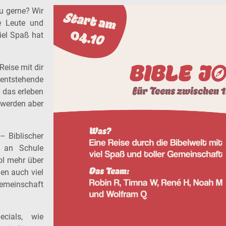
u gerne? Wir
e Leute und
iel Spaß hat
Reise mit dir
entstehende
u das erleben
, werden aber
– Biblischer
o an Schule
ool mehr über
den auch viel
emeinschaft
cials, wie