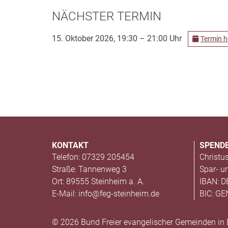
NÄCHSTER TERMIN
15. Oktober 2026, 19:30 – 21:00 Uhr
Termin h
KONTAKT
SPEND
Telefon: 07329 205454
Christu
Straße: Tannenweg 3
Spar- u
Ort: 89555 Steinheim a. A.
IBAN: D
E-Mail: info@feg-steinheim.de
BIC: G
© 2026 Bund Freier evangelischer Gemeinden in