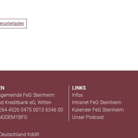
erunterladen
EN
LINKS
sgemeinde FeG Steinheim
Infos
nd Kreditbank eG, Witten
Intranet FeG Steinheim
E64 4526 0475 0013 6346 00
Kalender FeG Steinheim
ENODEM1BFG
Unser Podcast
 Deutschland KdöR