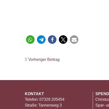
Vorheriger Beitrag
KONTAKT
SPEN
Telefon: 07329 205454
Christ
Straße: Tannenweg 3
Spar- u